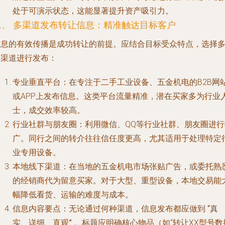
处于可演示状态，这能显著提升资产吸引力。
二、 多渠道发布转让信息：精准触达目标客户
信息的有效传播是成功转让的前提。应结合目标受众特点，选择
个渠道进行发布：
专业垂直平台
：在专注于二手工业设备、五金机电的B2B网
或APP上发布信息。这类平台流量精准，潜在买家多为行业
士，成交效率较高。
行业社群与朋友圈
：利用微信、QQ等行业社群、朋友圈进行
广。同行之间的转介往往信任度更高，尤其适用于处理特定
业专用设备。
本地线下渠道
：在当地的五金机电市场张贴广告，或委托熟
的经销商代为留意买家。对于大型、重型设备，本地交易能
幅降低看货、运输的难度与成本。
信息内容要点
：无论通过何种渠道，信息发布都应做到
“真
实、详细、直观”
。标题应明确核心物品（如“转让XX型号数