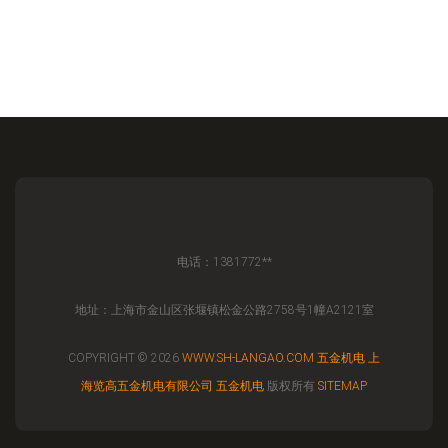
电话：1381772**
地址：上海市金山区张堰镇松金公路2758号1幢A2121室
COPYRIGHT © 2026
WWW.SH-LANGAO.COM
五金机电
上
海览高五金机电有限公司
五金机电
版权所有
SITEMAP