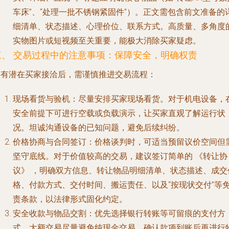
车床”、“处理一批不锈钢紧固件”）。正文需包含前文准备的
细清单、状态描述、心理价位、联系方式。
高质量、多角度
实物图片或短视频
至关重要，能极大消除买家疑虑。
三、 交易过程中的注意事项：保障安全，明确权责
当有潜在买家接洽后，需谨慎推进交易流程：
现场看货与验机
：尽量安排买家现场看货。对于机电设备，
安全前提下可进行空载或负载演示，让买家直观了解运行状
况。坦诚沟通设备的已知问题，避免后续纠纷。
价格协商与合同签订
：价格谈判时，可适当预留议价空间但
坚守底线。对于价值较高的交易，建议签订简单的
《转让协
议》
，明确双方信息、转让物品明细清单、状态描述、成交
格、付款方式、交付时间、搬运责任、以及“按现状交付”等
责条款，以法律形式固化约定。
安全收款与物品交割
：优先选择银行转账等可留痕的支付方
式，大额交易尽量避免纯现金交易。确认款项到账后再进行