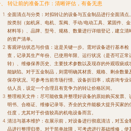
一、 转让前的准备工作：清晰评估，有备无患
全面清点与分类
：对拟转让的设备与五金制品进行全面清点
按类别（如机床、电机、泵阀、手动/电动工具、紧固件、金
材料等）、品牌、型号、规格、数量进行详细登记，建立清
的资产清单。
客观评估状态与价值
：这是关键一步。需对设备进行基本检
查，记录其生产年份、已使用年限、运行状况（是否可正常
转）、维修保养历史、主要技术参数以及现存的外观瑕疵或
能缺陷。对于五金制品，则需明确其材质、规格、剩余数量
保存状况。可参考当前市场行情、设备折旧率，或咨询专业
估人员，设定一个合理且有竞争力的转让价格区间。
整理相关文件
：尽可能收集并整理好设备的原始购买发票、
明书、合格证、维修记录等。齐全的文件能极大提升买家的
任度，尤其对于价值较高的机电设备而言。
清洁与基本维护
：在展示前，对设备进行彻底清洁，对五金
品进行整理归类。对于简单故障，可考虑进行基础维修，使