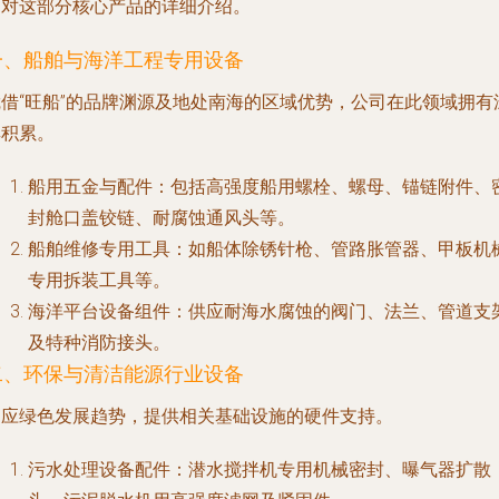
是对这部分核心产品的详细介绍。
一、船舶与海洋工程专用设备
凭借“旺船”的品牌渊源及地处南海的区域优势，公司在此领域拥有
厚积累。
船用五金与配件
：包括高强度船用螺栓、螺母、锚链附件、
封舱口盖铰链、耐腐蚀通风头等。
船舶维修专用工具
：如船体除锈针枪、管路胀管器、甲板机
专用拆装工具等。
海洋平台设备组件
：供应耐海水腐蚀的阀门、法兰、管道支
及特种消防接头。
二、环保与清洁能源行业设备
响应绿色发展趋势，提供相关基础设施的硬件支持。
污水处理设备配件
：潜水搅拌机专用机械密封、曝气器扩散