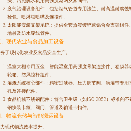
头、污泥脱水机用高强度滤网及紧固件。
废气治理设备组件
：包括烟气管道专用法兰、耐高温耐腐蚀
栓包、喷淋塔喷嘴及连接件。
太阳能安装支架系统
：提供全套热浸镀锌或铝合金支架组件
地桩及防水穿线管件。
三、现代农业与食品加工设备
服务于现代化农业及食品安全生产。
温室大棚专用五金
：智能温室用高强度骨架连接件、卷膜器
轮箱、防风拉杆组件。
灌溉系统核心部件
：精密过滤器、压力调节阀、滴灌带专用
孔及连接配件。
食品机械不锈钢配件
：符合卫生级（如ISO 2852）标准的不
钢快装卡箍、阀门、管道及输送带扣件。
四、物流仓储与智能搬运设备
助力现代物流效率提升。