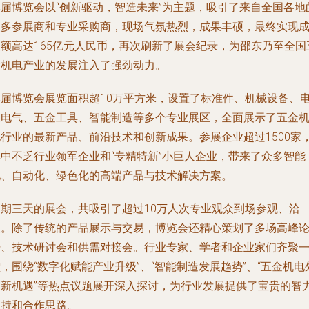
本届博览会以“创新驱动，智造未来”为主题，吸引了来自全国各地
众多参展商和专业采购商，现场气氛热烈，成果丰硕，最终实现
交额高达165亿元人民币，再次刷新了展会纪录，为邵东乃至全国
金机电产业的发展注入了强劲动力。
本届博览会展览面积超10万平方米，设置了标准件、机械设备、
工电气、五金工具、智能制造等多个专业展区，全面展示了五金
电行业的最新产品、前沿技术和创新成果。参展企业超过1500家
其中不乏行业领军企业和“专精特新”小巨人企业，带来了众多智能
化、自动化、绿色化的高端产品与技术解决方案。
为期三天的展会，共吸引了超过10万人次专业观众到场参观、洽
谈。除了传统的产品展示与交易，博览会还精心策划了多场高峰
坛、技术研讨会和供需对接会。行业专家、学者和企业家们齐聚
，围绕“数字化赋能产业升级”、“智能制造发展趋势”、“五金机电
贸新机遇”等热点议题展开深入探讨，为行业发展提供了宝贵的智
支持和合作思路。