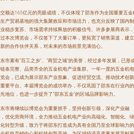
成交额达165亿元的亮眼成绩，不仅体现了邵东作为全国重要五金
电生产贸易基地的强大集聚效应和市场活力，也充分反映了国内
造业稳步复苏、市场需求持续释放的积极信号。许多参展商表示
通过本次博览会，不仅签下了大量订单，更拓宽了销售渠道，建
了新的合作伙伴关系，对未来的市场前景充满信心。
东市素有“百工之乡”、“商贸之城”的美誉，经过多年发展，已形
了链条完整、品类齐全的五金机电产业集群。一年一度的五金机
博览会，已成为展示邵东产业形象、促进经贸交流、推动技术创
的重要平台。本届博览会的成功举办，不仅巩固了邵东在行业内
领先地位，也进一步提升了“邵东五金”的区域品牌影响力。
邵东市将继续以博览会为重要抓手，坚持创新引领，深化产业融
合，优化营商环境，全力推动五金机电产业向高端化、智能化、
色化转型升级，致力于将邵东打造成为具有全国乃至全球影响力
五金机电产销中心和科技创新高地，为区域经济高质量发展贡献